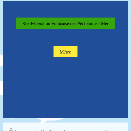
Site Fédération Française des Pêcheurs en Mer
Méteo
Version imprimable
|
Plan du site
Connexion