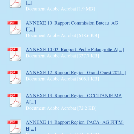
[...]
Document Adobe Acrobat [1.9 MB]
ANNEXE 10_Rapport Commission Bateau_AG
F[...]
Document Adobe Acrobat [618.6 KB]
ANNEXE 10-02_Rapport_Peche Palangrotte-A[...]
Document Adobe Acrobat [337.7 KB]
ANNEXE 12_Rapport Region_Grand Ouest 202[...]
Document Adobe Acrobat [606.1 KB]
ANNEXE 13_Rapport Region_OCCITANIE MP-
A[...]
Document Adobe Acrobat [72.2 KB]
ANNEXE 14_Rapport Region_PACA- AG FFPM-
H[...]