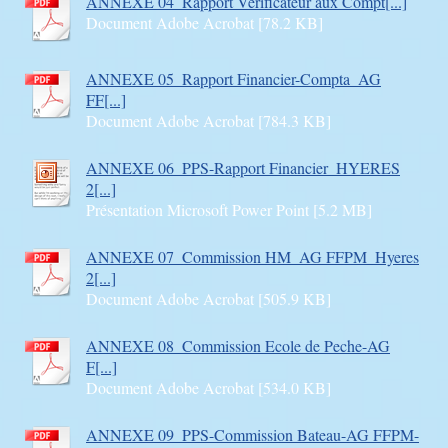
ANNEXE 04_Rapport Verificateur aux Compt[...]
Document Adobe Acrobat [78.2 KB]
ANNEXE 05_Rapport Financier-Compta_AG
FF[...]
Document Adobe Acrobat [784.3 KB]
ANNEXE 06_PPS-Rapport Financier_HYERES
2[...]
Présentation Microsoft Power Point [5.2 MB]
ANNEXE 07_Commission HM_AG FFPM_Hyeres
2[...]
Document Adobe Acrobat [505.9 KB]
ANNEXE 08_Commission Ecole de Peche-AG
F[...]
Document Adobe Acrobat [534.0 KB]
ANNEXE 09_PPS-Commission Bateau-AG FFPM-