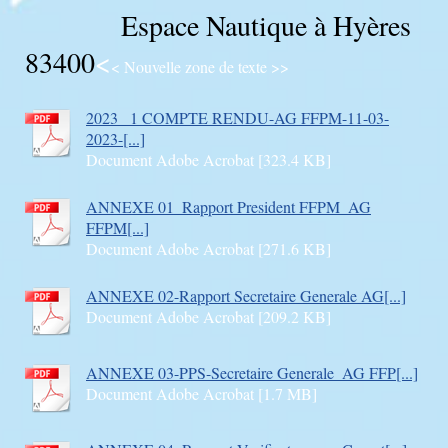
Espace Nautique à Hyères
83400
<
< Nouvelle zone de texte >>
2023_ 1 COMPTE RENDU-AG FFPM-11-03-
2023-[...]
Document Adobe Acrobat [323.4 KB]
ANNEXE 01_Rapport President FFPM_AG
FFPM[...]
Document Adobe Acrobat [271.6 KB]
ANNEXE 02-Rapport Secretaire Generale AG[...]
Document Adobe Acrobat [209.2 KB]
ANNEXE 03-PPS-Secretaire Generale_AG FFP[...]
Document Adobe Acrobat [1.7 MB]